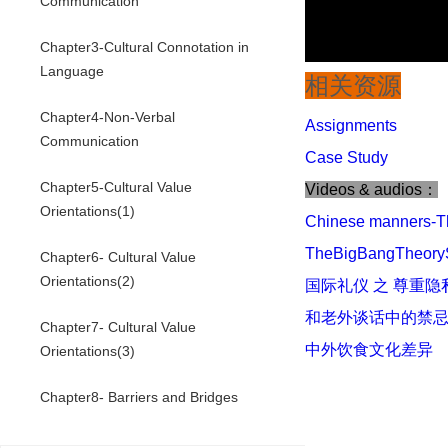
Communication
Chapter3-Cultural Connotation in
Language
相关资源
Chapter4-Non-Verbal
Assignments
Communication
Case Study
Chapter5-Cultural Value
Videos & audios：
Orientations(1)
Chinese manners-T
TheBigBangTheor
Chapter6- Cultural Value
Orientations(2)
国际礼仪 之 尊重隐
和老外谈话中的禁
Chapter7- Cultural Value
中外饮食文化差异
Orientations(3)
Chapter8- Barriers and Bridges