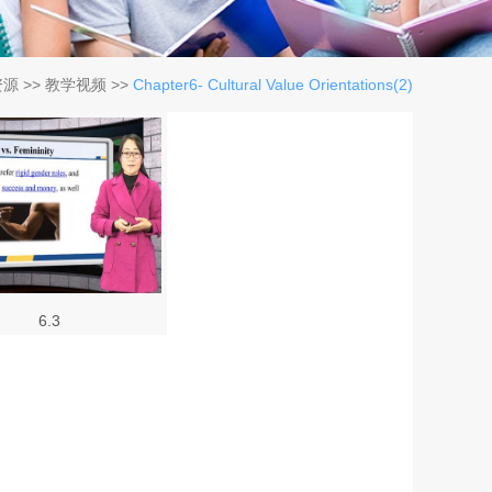
资源
>>
教学视频
>>
Chapter6- Cultural Value Orientations(2)
6.3