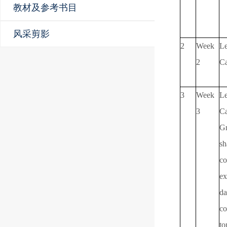
教材及参考书目
风采剪影
2
Week
Le
2
C
3
Week
Le
3
C
G
sh
co
ex
da
co
to