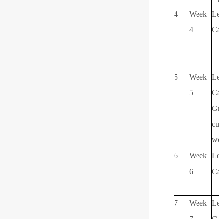
4
Week
Le
4
Ca
5
Week
Le
5
Ca
Gr
cu
w
6
Week
Le
6
C
7
Week
Le
7
C