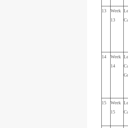
13
Week
Le
13
Ca
14
Week
Le
14
Ca
Gr
1
5
Week
Le
1
5
C