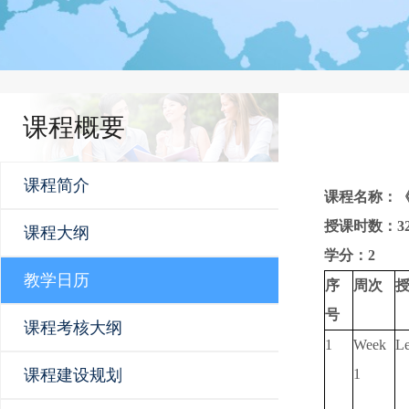
课程概要
课程简介
课程名称：
授课时数：
3
课程大纲
学分：
2
教学日历
序
周次
号
课程考核大纲
1
Week
Le
课程建设规划
1