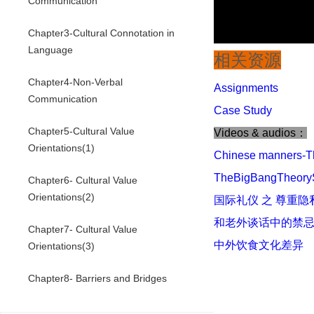
Communication
Chapter3-Cultural Connotation in
Language
相关资源
Chapter4-Non-Verbal
Assignments
Communication
Case Study
Chapter5-Cultural Value
Videos & audios：
Orientations(1)
Chinese manners-T
TheBigBangTheor
Chapter6- Cultural Value
Orientations(2)
国际礼仪 之 尊重隐
和老外谈话中的禁
Chapter7- Cultural Value
中外饮食文化差异
Orientations(3)
Chapter8- Barriers and Bridges