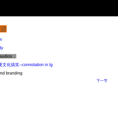
资源
on
dy
 audios：
搞笑--connotation in lg
nd branding
下一节