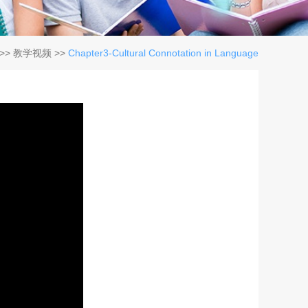
>>
教学视频
>>
Chapter3-Cultural Connotation in Language